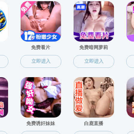
共2条
免费性爱直播
上页
1
下